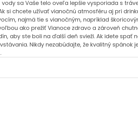
 vody sa Vaše telo oveľa lepšie vysporiada s tráv
. Ak si chcete užívať vianočnú atmosféru aj pri drink
vocím, najmä tie s vianočným, napríklad škorico
voľbou ako prežiť Vianoce zdravo a zároveň chutne
n, aby ste boli na ďalší deň svieži. Ak idete spať n
 vstávania. Nikdy nezabúdajte, že kvalitný spánok j
.