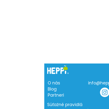
O nás
info@hepp
Blog
Partneri
Rýchle recepty na leto ☀️
Súťažné pravidlá