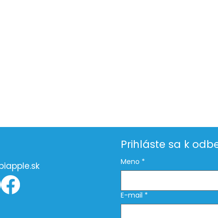
Prihláste sa k odb
Meno
*
iapple.sk
E-mail
*
Dehydratácia v lete:
Vají
Prečo nepiješ dosť vody
nao