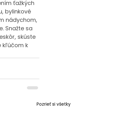
ením ťažkých 
u, bylinkové 
vým nádychom, 
. Snažte sa 
eskôr, skúste 
e kľúčom k 
Pozrieť si všetky