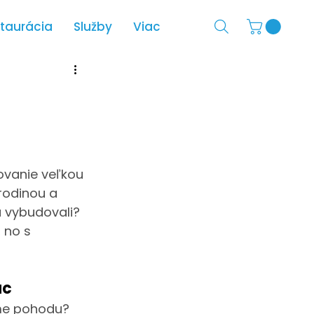
taurácia
Služby
Viac
ovanie veľkou 
rodinou a 
a vybudovali? 
 no s 
ac
ame pohodu? 