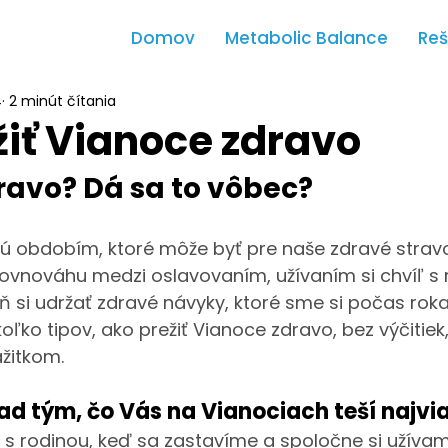
Domov
Metabolic Balance
Reš
4
2 minút čítania
žiť Vianoce zdravo
ravo? Dá sa to vôbec?
sú obdobím, ktoré môže byť pre naše zdravé strav
rovnováhu medzi oslavovaním, užívaním si chvíľ s 
ň si udržať zdravé návyky, ktoré sme si počas rok
ľko tipov, ako prežiť Vianoce zdravo, bez výčitiek,
žitkom.
ad tým, čo Vás na Vianociach teší najvi
ý s rodinou, keď sa zastavíme a spoločne si užív