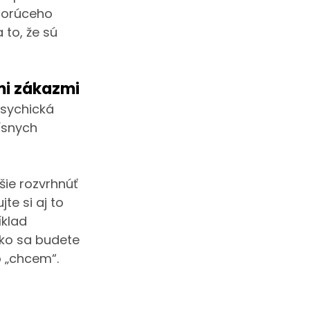
 horúceho 
to, že sú 
ymi zákazmi
sychická 
ísnych 
šie rozvrhnúť 
e si aj to 
íklad 
ako sa budete 
o „chcem“.