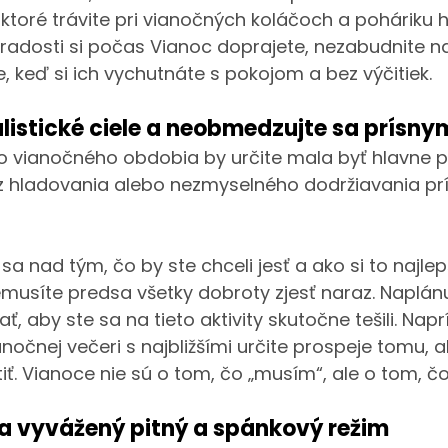
, ktoré trávite pri vianočných koláčoch a poháriku
adosti si počas Vianoc doprajete, nezabudnite na 
, keď si ich vychutnáte s pokojom a bez výčitiek.
alistické ciele a neobmedzujte sa prísn
 vianočného obdobia by určite mala byť hlavne p
 z hladovania alebo nezmyselného dodržiavania pr
a nad tým, čo by ste chceli jesť a ako si to najlep
musíte predsa všetky dobroty zjesť naraz. Naplánujt
, aby ste sa na tieto aktivity skutočne tešili. Napr
očnej večeri s najbližšími určite prospeje tomu, 
iť. Vianoce nie sú o tom, čo „musím“, ale o tom, č
a vyvážený pitný a spánkový režim