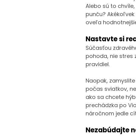
Alebo sú to chvíle
punču? Akékoľvek r
oveľa hodnotnejšie
Nastavte si re
Súčasťou zdravého
pohoda, nie stres
pravidiel. 
Naopak, zamyslite s
počas sviatkov, ne
ako sa chcete hýbať
prechádzka po Vian
náročnom jedle cít
Nezabúdajte n