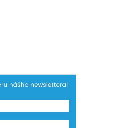
eru nášho newslettera!
čka. Sú zdravé, či
pak škodia?