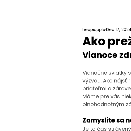
heppiapple
Dec 17, 202
Ako pre
Vianoce zd
Vianočné sviatky 
výzvou. Ako nájsť 
priateľmi a zárove
Máme pre vás nieko
plnohodnotným zá
Zamyslite sa n
Je to čas stráven