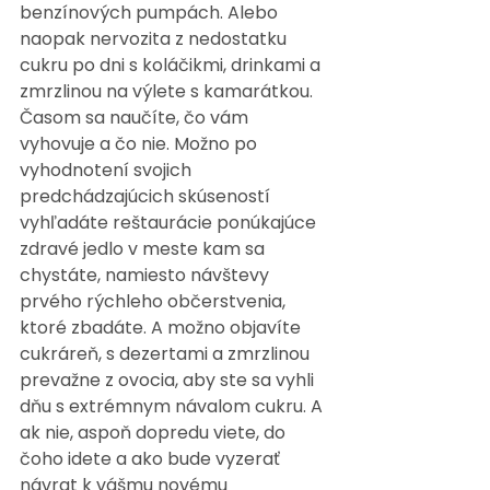
benzínových pumpách. Alebo 
naopak nervozita z nedostatku 
cukru po dni s koláčikmi, drinkami a 
zmrzlinou na výlete s kamarátkou. 
Časom sa naučíte, čo vám 
vyhovuje a čo nie. Možno po 
vyhodnotení svojich 
predchádzajúcich skúseností 
vyhľadáte reštaurácie ponúkajúce 
zdravé jedlo v meste kam sa 
chystáte, namiesto návštevy 
prvého rýchleho občerstvenia, 
ktoré zbadáte. A možno objavíte 
cukráreň, s dezertami a zmrzlinou 
prevažne z ovocia, aby ste sa vyhli 
dňu s extrémnym návalom cukru. A 
ak nie, aspoň dopredu viete, do 
čoho idete a ako bude vyzerať 
návrat k vášmu novému 