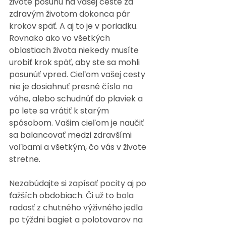
živote posunú na vašej ceste za 
zdravým životom dokonca pár 
krokov späť. A aj to je v poriadku. 
Rovnako ako vo všetkých 
oblastiach života niekedy musíte 
urobiť krok späť, aby ste sa mohli 
posunúť vpred. Cieľom vašej cesty 
nie je dosiahnuť presné číslo na 
váhe, alebo schudnúť do plaviek a 
po lete sa vrátiť k starým 
spôsobom. Vašim cieľom je naučiť 
sa balancovať medzi zdravšími 
voľbami a všetkým, čo vás v živote 
stretne.
Nezabúdajte si zapísať pocity aj po 
ťažších obdobiach. Či už to bola 
radosť z chutného výživného jedla 
po týždni bagiet a polotovarov na 