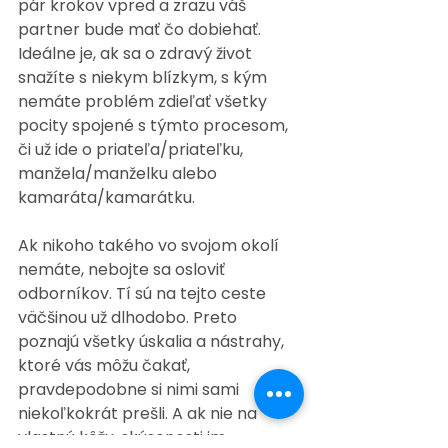
pár krokov vpred a zrazu váš 
partner bude mať čo dobiehať. 
Ideálne je, ak sa o zdravý život 
snažíte s niekym blízkym, s kým 
nemáte problém zdieľať všetky 
pocity spojené s týmto procesom, 
či už ide o priateľa/priateľku, 
manžela/manželku alebo 
kamaráta/kamarátku.
Ak nikoho takého vo svojom okolí 
nemáte, nebojte sa osloviť 
odborníkov. Tí sú na tejto ceste 
väčšinou už dlhodobo. Preto 
poznajú všetky úskalia a nástrahy, 
ktoré vás môžu čakať, 
pravdepodobne si nimi sami 
niekoľkokrát prešli. A ak nie na 
vlastnú kôžu, skúsenosti im 