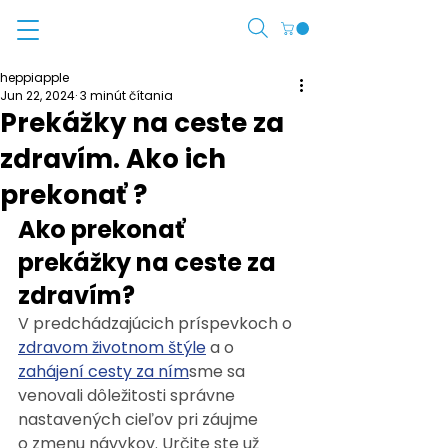
heppiapple
Jun 22, 2024
3 minút čítania
Prekážky na ceste za
zdravím. Ako ich
prekonať ?
Ako prekonať 
prekážky na ceste za 
zdravím?
V predchádzajúcich príspevkoch o 
zdravom životnom štýle
 a o 
zahájení cesty za ním
sme sa 
venovali dôležitosti správne 
nastavených cieľov pri záujme 
o zmenu návykov. Určite ste už 