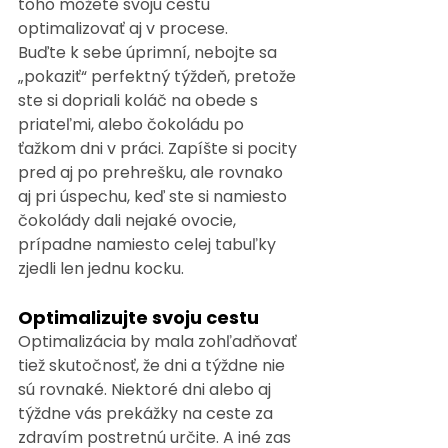
toho môžete svoju cestu 
optimalizovať aj v procese.
Buďte k sebe úprimní, nebojte sa 
„pokaziť“ perfektný týždeň, pretože 
ste si dopriali koláč na obede s 
priateľmi, alebo čokoládu po 
ťažkom dni v práci. Zapíšte si pocity 
pred aj po prehrešku, ale rovnako 
aj pri úspechu, keď ste si namiesto 
čokolády dali nejaké ovocie, 
prípadne namiesto celej tabuľky 
zjedli len jednu kocku.
Optimalizujte svoju cestu
Optimalizácia by mala zohľadňovať 
tiež skutočnosť, že dni a týždne nie 
sú rovnaké. Niektoré dni alebo aj 
týždne vás prekážky na ceste za 
zdravím postretnú určite. A iné zas 