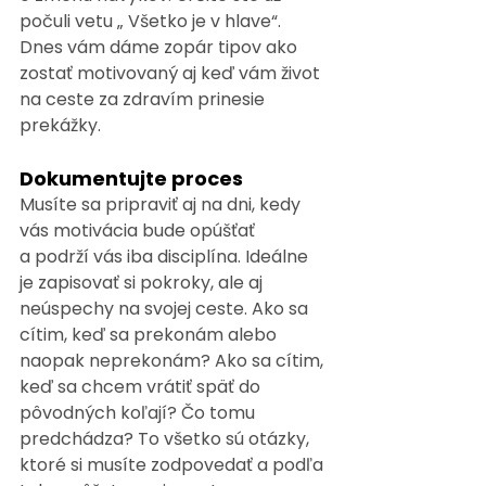
počuli vetu „ Všetko je v hlave“. 
Dnes vám dáme zopár tipov ako 
zostať motivovaný aj keď vám život 
na ceste za zdravím prinesie 
prekážky.
Dokumentujte proces
Musíte sa pripraviť aj na dni, kedy 
vás motivácia bude opúšťať 
a podrží vás iba disciplína. Ideálne 
je zapisovať si pokroky, ale aj 
neúspechy na svojej ceste. Ako sa 
cítim, keď sa prekonám alebo 
naopak neprekonám? Ako sa cítim, 
keď sa chcem vrátiť späť do 
pôvodných koľají? Čo tomu 
predchádza? To všetko sú otázky, 
ktoré si musíte zodpovedať a podľa 