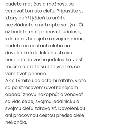
budete mať čas a možnosti sa 
venovať tomuto cieľu. Pripustite si, 
ktorý deň/týždeň to určite 
nezvládnete a netrápte sa tým. Či 
už budete mať pracovné udalosti, 
kde nerozhodujete o svojom menu, 
budete na cestách alebo na 
dovolenke kde lokálna strava 
nespadá do vášho jedálnička. Jesť 
musíte a preto si užite všetko, čo 
vám život prinesie.
Ak s týmito udalosťami rátate, viete 
sa po stresovom/uvoľnenejšom 
období znovu nakopnúť a venovať 
sa viac sebe, svojmu jedálničku a 
svojmu cieľu zdravo žiť. Dovolenkou 
ani pracovnou cestou predsa ciele 
nekončia.