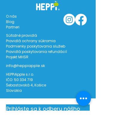
O nás
Blog
Partneri
Súťažné pravidlá
Pravidlá ochrany súkromia
Podmienky poskytovania služieb
Pravidlá poskytovania refundácií
Projekt MHSR
info@heppiapple.sk
HEPPiApple s.r.o.
IČO:
50 334 719
Šebastovská 4, Košice
Slovakia
Prihláste sa k odberu nášho 
newslettera!
Meno
*