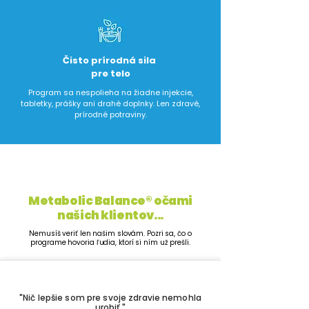
​Čisto prírodná sila
pre telo
Program sa nespolieha na žiadne injekcie,
tabletky, prášky ani drahé doplnky. Len zdravé,
prírodné potraviny.
Metabolic Balance® očami
našich klientov...
Nemusíš veriť len našim slovám. Pozri sa, čo o
programe hovoria ľudia, ktorí si ním už prešli.
"Nič lepšie som pre svoje zdravie nemohla
urobiť."