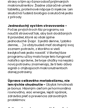
stravy a tým aj rôznorodosť prijímaných
makronutrientov. Žiadne zázračné umelé
tabletky, proteínové nápoje či injekcie. Len
skutočná ľudská biológia a skutočné jedlo
z prírody. ​
Jednoduchý systém stravovania -
Počas prvých troch fáz programu sa
naučíš stravovať tak, aby boli dodržaných
8 pravidiel, ktoré sú však úplne
jednoduché (napr. 3 jedlá denne, 1 jablko
denne, ... ) a vždy budeš mať dostupný svoj
zoznam potravín, z ktorého si vieš
kedykoľvek jedlo navoliť. V štvrtej fáze
programu už by malo tvoje telo fungovať
natoľko správne, že tvoje chúťky na nejakú
novú potravinu znamenajú, že ti telo dáva
signál o chýbajúcich makronutrientoch
danej potraviny.​
Úprava celkového metabolizmu, nie
len rýchle chudnutie -
Úbytok hmotnosti
je bonus. Hlavným cieľom je hormonálna
rovnováha, viac energie, lepší spánok,
zdravšia pleť a prevencia zdravotných
problémov.