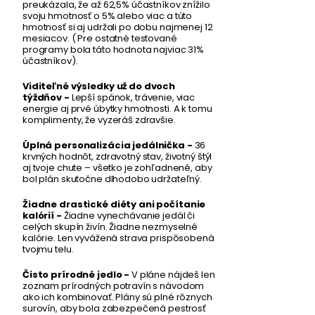
preukázala, že až 62,5% účastníkov znížilo
svoju hmotnosť o 5% alebo viac a túto
hmotnosť si aj udržali po dobu najmenej 12
mesiacov. ( Pre ostatné testované
programy bola táto hodnota najviac 31%
účastníkov). ​
Viditeľné výsledky už do dvoch
týždňov -
Lepší spánok, trávenie, viac
energie aj prvé úbytky hmotnosti. A k tomu
komplimenty, že vyzeráš zdravšie. ​
Úplná personalizácia jedálnička -
36
krvných hodnôt, zdravotný stav, životný štýl
aj tvoje chute – všetko je zohľadnené, aby
bol plán skutočne dlhodobo udržateľný.
Žiadne drastické diéty ani počítanie
kalórií -
Žiadne vynechávanie jedál či
celých skupín živín. Žiadne nezmyselné
kalórie. Len vyvážená strava prispôsobená
tvojmu telu.
Čisto prírodné jedlo -
V pláne nájdeš len
zoznam prírodných potravín s návodom
ako ich kombinovať. Plány sú plné rôznych
surovín, aby bola zabezpečená pestrosť