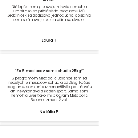
Nič lepšie som pre svoje zdravie nemohla
urobiť ako sa prihlásiť do programu MB.
Jedálniček sa dodržiava jednoducho, dosiahla
som s ním svoje ciele a cítim sa skvelo.
Laura T.
"Za 5 mesiacov som schudla 25kg!"
S programom Metabolic Balance som za
necelých 5 mesiacov schudla až 25kg. Počas
programu som ani raz nenavštívila posilňovňu
ani nevykonávala žiaden šport. Sama som
nemohla uveriť ako mi program Metabolic
Balance zmenil život.​
Natália P.