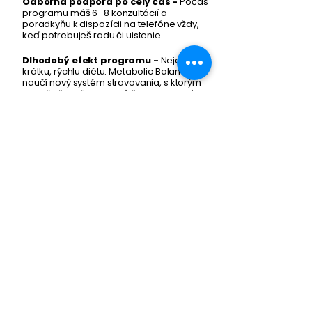
Odborná podpora po celý čas -
Počas
programu máš 6–8 konzultácií a
poradkyňu k dispozícii na telefóne vždy,
keď potrebuješ radu či uistenie.
Dlhodobý efekt programu -
Nejde o
krátku, rýchlu diétu. Metabolic Balance® ťa
naučí nový systém stravovania, s ktorým
budeš už navždy vedieť, čo a kedy jesť.
Čím sa odlišujeme od
iných metód stravovania
?
Metabolic Balance®
Plán presne pre teba na základe 36 krvných
hodnôt a dotazníka o tvojom akutuálnom stave
Zameranie na celkové zdravie a dlhodobo
udržateľnú zdravú hmotnosť
Systém kombinovania potravín zo zoznamu, pre
nespočetné množstvo jedál