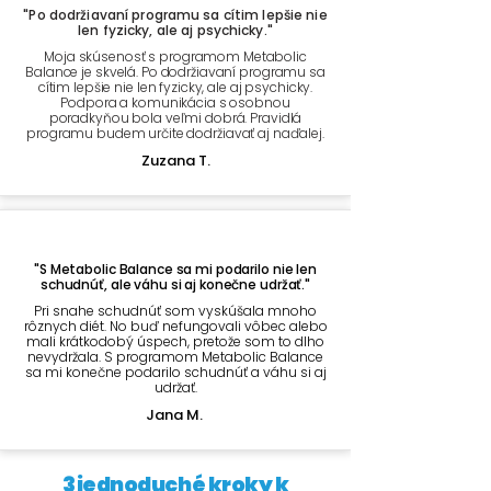
"Po dodržiavaní programu sa cítim lepšie nie
len fyzicky, ale aj psychicky."
Moja skúsenosť s programom Metabolic
Balance je skvelá.
Po dodržiavaní programu sa
cítim lepšie nie len fyzicky, ale aj psychicky.
Podpora a komunikácia s osobnou
poradkyňou bola veľmi dobrá. Pravidlá
programu budem určite dodržiavať aj naďalej.
Zuzana T.
"S Metabolic Balance sa mi podarilo nie len
schudnúť, ale váhu si aj konečne udržať."
Pri snahe schudnúť som vyskúšala mnoho
rôznych diét. No buď nefungovali vôbec alebo
mali krátkodobý úspech, pretože som to dlho
nevydržala. S programom Metabolic Balance
sa mi konečne podarilo schudnúť a váhu si aj
udržať.​​
Jana M.
3 jednoduché kroky k