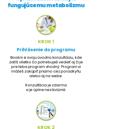
fungujúcemu metabolizmu
KROK 1
Prihlásenie do programu
Bookni si svoju úvodnú konzultáciu, kde
zistíš všetko čo potrebuješ vedieť aj či je
pre teba program vhodný. Program si
môžeš zakúpiť priamo cez poradkyňu
alebo aj na webe.
Konzultácia je zdarma
a je úplne nezáväzná.
KROK 2