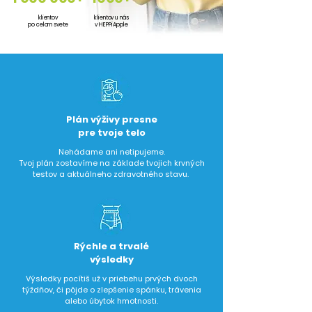
klientov
klientov u nás
po celom svete
v HEPPiApple
Plán výživy presne
pre tvoje telo
Nehádame ani netipujeme.
Tvoj plán zostavíme na základe tvojich krvných
testov a aktuálneho zdravotného stavu.
Rýchle a trvalé
výsledky
Výsledky pocítiš už v priebehu prvých dvoch
týždňov, či pôjde o zlepšenie spánku, trávenia
alebo úbytok hmotnosti.