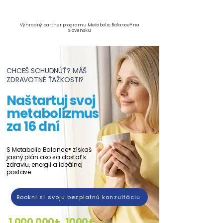
Výhradný partner programu Metabolic Balance® na
Slovensku
CHCEŠ SCHUDNÚŤ? MÁŠ
ZDRAVOTNÉ ŤAŽKOSTI?
Naštartuj svoj
metabolizmus
za 16 dní
S Metabolic Balance® získaš
jasný plán ako sa dostať k
zdraviu, energii a ideálnej
postave.
Bookni si svoju bezplatnú konzultáciu
1 000 000
+
1000+