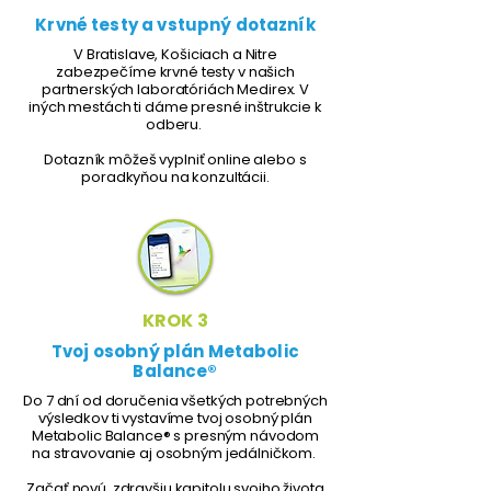
Krvné testy a vstupný dotazník
V Bratislave, Košiciach a Nitre
zabezpečíme krvné testy v našich
partnerských laboratóriách Medirex. V
iných mestách ti dáme presné inštrukcie k
odberu.
Dotazník môžeš vyplniť online alebo s
poradkyňou na konzultácii.
KROK 3
Tvoj osobný plán Metabolic
Balance®
Do 7 dní od doručenia všetkých potrebných
výsledkov ti vystavíme tvoj osobný plán
Metabolic Balance® s presným návodom
na stravovanie aj osobným jedálničkom.
Začať novú, zdravšiu kapitolu svojho života