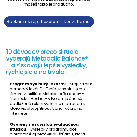
môžeš takto jednoducho.​
Bookni si svoju bezplatnú konzultáciu
10 dôvodov prečo si ľudia
vyberajú Metabolic Balance®
- a získavajú lepšie výsledky,
rýchlejšie a na trvalo..
Program vyvinutý lekármi -
Stojí za ním
nemecký lekár Dr. Funfack spolu s jeho
tímom v inštitúte Metabolic Balance® v
Nemecku. Hodnoty v tvojom pláne sú
podložené rokmi výskumu nie trendmi,
ktoré videl tvoj fitness tréner včera na
internete. ​
Overený nezávislou evaluačnou
štúdiou
- Výsledky programu boli
overované aj nezávislou štúdiou, ktorá