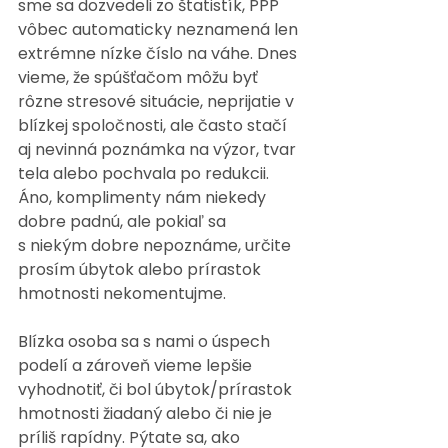
sme sa dozvedeli zo štatistík, PPP 
vôbec automaticky neznamená len 
extrémne nízke číslo na váhe. Dnes 
vieme, že spúšťačom môžu byť 
rôzne stresové situácie, neprijatie v 
blízkej spoločnosti, ale často stačí 
aj nevinná poznámka na výzor, tvar 
tela alebo pochvala po redukcii. 
Áno, komplimenty nám niekedy 
dobre padnú, ale pokiaľ sa 
s niekým dobre nepoznáme, určite 
prosím úbytok alebo prírastok 
hmotnosti nekomentujme.
Blízka osoba sa s nami o úspech 
podelí a zároveň vieme lepšie 
vyhodnotiť, či bol úbytok/prírastok 
hmotnosti žiadaný alebo či nie je 
príliš rapídny. Pýtate sa, ako 