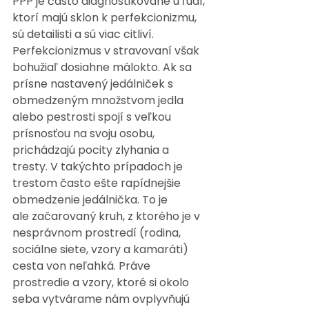
PPP je často diagnostikované u ľudí, 
ktorí majú sklon k perfekcionizmu, 
sú detailisti a sú viac citliví. 
Perfekcionizmus v stravovaní však 
bohužiaľ dosiahne málokto. Ak sa 
prísne nastavený jedálniček s 
obmedzeným množstvom jedla 
alebo pestrosti spojí s veľkou 
prísnosťou na svoju osobu, 
prichádzajú pocity zlyhania a 
tresty. V takýchto prípadoch je 
trestom často ešte rapídnejšie 
obmedzenie jedálnička. To je 
ale začarovaný kruh, z ktorého je v 
nesprávnom prostredí (rodina, 
sociálne siete, vzory a kamaráti) 
cesta von neľahká. Práve 
prostredie a vzory, ktoré si okolo 
seba vytvárame nám ovplyvňujú 