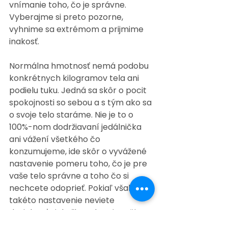
vnímanie toho, čo je správne. 
Vyberajme si preto pozorne, 
vyhnime sa extrémom a prijmime 
inakosť. 
Normálna hmotnosť nemá podobu 
konkrétnych kilogramov tela ani 
podielu tuku. Jedná sa skôr o pocit 
spokojnosti so sebou a s tým ako sa 
o svoje telo staráme. Nie je to o 
100%-nom dodržiavaní jedálnička 
ani vážení všetkého čo 
konzumujeme, ide skôr o vyvážené 
nastavenie pomeru toho, čo je pre 
vaše telo správne a toho čo si 
nechcete odoprieť. Pokiaľ však 
takéto nastavenie neviete 
dosiahnuť niekoľko rokov, je určite 
namieste osloviť odborníka skôr, 