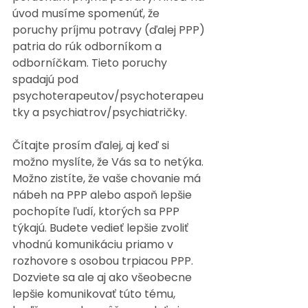
úvod musíme spomenúť, že 
poruchy príjmu potravy (ďalej PPP) 
patria do rúk odborníkom a 
odborníčkam. Tieto poruchy 
spadajú pod 
psychoterapeutov/psychoterapeu
tky a psychiatrov/psychiatričky. 
Čítajte prosím ďalej, aj keď si 
možno myslíte, že Vás sa to netýka. 
Možno zistíte, že vaše chovanie má 
nábeh na PPP alebo aspoň lepšie 
pochopíte ľudí, ktorých sa PPP 
týkajú. Budete vedieť lepšie zvoliť 
vhodnú komunikáciu priamo v 
rozhovore s osobou trpiacou PPP. 
Dozviete sa ale aj ako všeobecne 
lepšie komunikovať túto tému, 