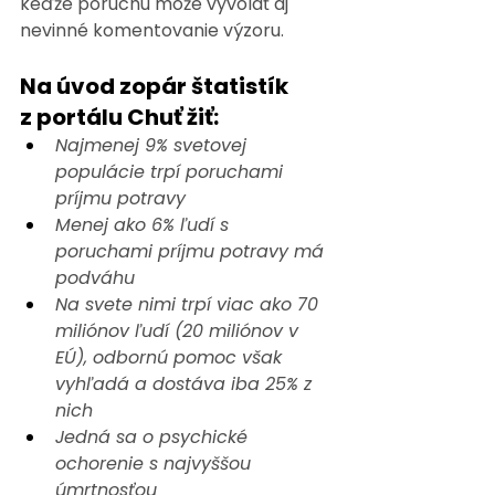
keďže poruchu môže vyvolať aj 
nevinné komentovanie výzoru. 
Na úvod zopár štatistík 
z portálu Chuť žiť:
Najmenej 9% svetovej 
populácie trpí poruchami 
príjmu potravy
Menej ako 6% ľudí s 
poruchami príjmu potravy má 
podváhu
Na svete nimi trpí viac ako 70 
miliónov ľudí (20 miliónov v 
EÚ), odbornú pomoc však 
vyhľadá a dostáva iba 25% z 
nich
Jedná sa o psychické 
ochorenie s najvyššou 
úmrtnosťou