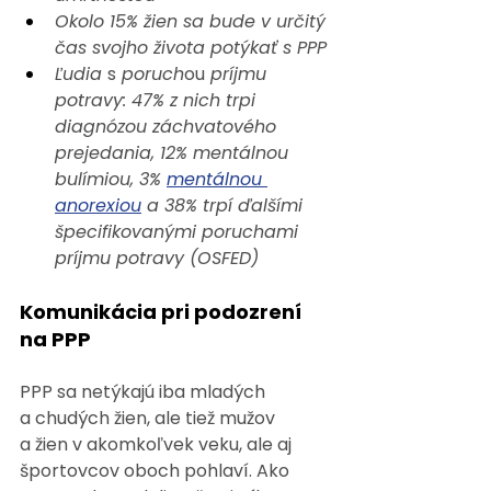
Okolo 15% žien sa bude v určitý 
čas svojho života potýkať s PPP
Ľudia 
s
 poruch
ou
 príjmu 
potravy: 47% z nich trpi 
diagnózou záchvatového 
prejedania, 12% mentálnou 
bulímiou, 3% 
mentálnou 
anorexiou
 a 38% trpí ďalšími 
špecifikovanými poruchami 
príjmu potravy (OSFED)
Komunikácia pri podozrení 
na PPP
PPP sa netýkajú iba mladých 
a chudých žien, ale tiež mužov 
a žien v akomkoľvek veku, ale aj 
športovcov oboch pohlaví. Ako 